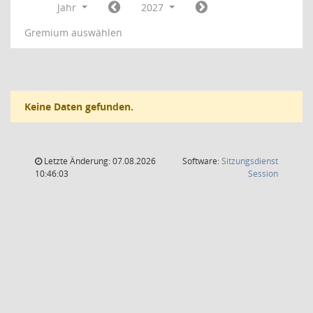
Jahr
2027
Gremium auswählen
Keine Daten gefunden.
Letzte Änderung: 07.08.2026
Software:
Sitzungsdienst
(Wird in
10:46:03
Session