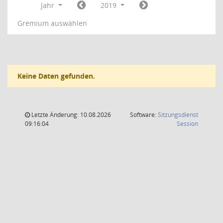
Jahr
2019
Gremium auswählen
Keine Daten gefunden.
Letzte Änderung: 10.08.2026
Software:
Sitzungsdienst
(Wird in
09:16:04
Session