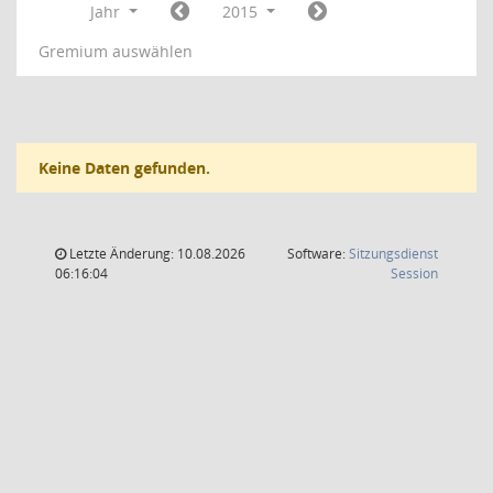
Jahr
2015
Gremium auswählen
Keine Daten gefunden.
Letzte Änderung: 10.08.2026
Software:
Sitzungsdienst
(Wird in
06:16:04
Session