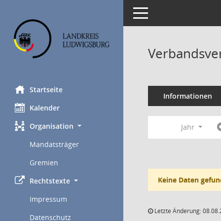
Toggle navigation
Verbandsve
Startseite
Informationen
Kalender
Organisation
Jahr
Mandatsträger
Gremien
Keine Daten gefun
Rechtstexte
Impressum
Letzte Änderung: 08.08.
Datenschutz