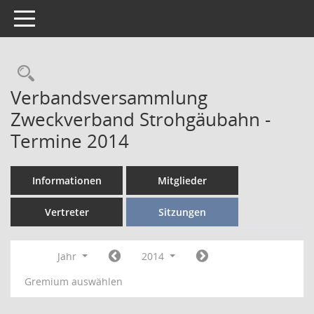
Toggle navigation
Verbandsversammlung
Zweckverband Strohgäubahn -
Termine 2014
Informationen
Mitglieder
Vertreter
Sitzungen
Jahr
2014
Gremium auswählen