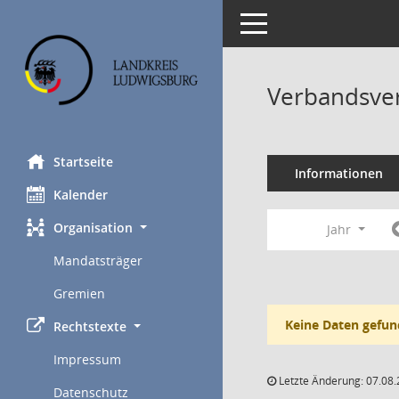
Toggle navigation
Verbandsve
Startseite
Informationen
Kalender
Organisation
Jahr
Mandatsträger
Gremien
Keine Daten gefun
Rechtstexte
Impressum
Letzte Änderung: 07.08.
Datenschutz