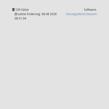
109 Sätze
Software:
(Wird in
Letzte Änderung: 08.08.2026
Sitzungsdienst
Session
08:31:04