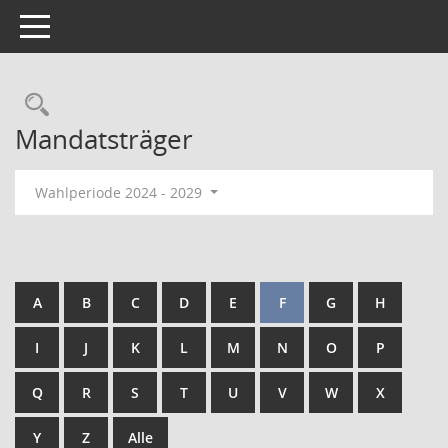
Toggle navigation
Mandatsträger
Wahlperiode 2024 - 2029
A
B
C
D
E
F
G
H
I
J
K
L
M
N
O
P
Q
R
S
T
U
V
W
X
Y
Z
Alle