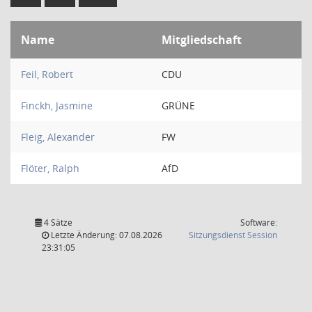
Name
Mitgliedschaft
Feil, Robert
CDU
Finckh, Jasmine
GRÜNE
Fleig, Alexander
FW
Flöter, Ralph
AfD
4 Sätze
Software:
(Wird in
Letzte Änderung: 07.08.2026
Sitzungsdienst
Session
23:31:05