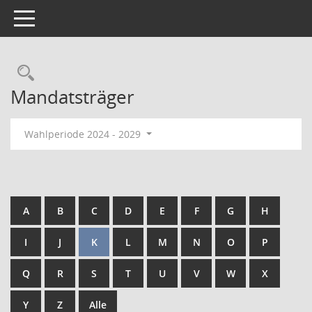
Toggle navigation
Mandatsträger
Wahlperiode 2024 - 2029
A
B
C
D
E
F
G
H
I
J
K
L
M
N
O
P
Q
R
S
T
U
V
W
X
Y
Z
Alle