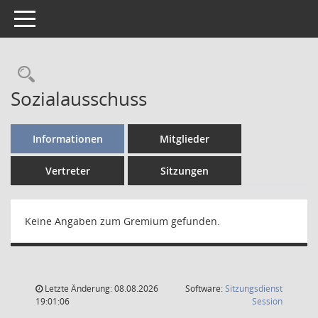
Toggle navigation
Sozialausschuss
Informationen
Mitglieder
Vertreter
Sitzungen
Keine Angaben zum Gremium gefunden.
Letzte Änderung: 08.08.2026
Software:
Sitzungsdienst
(Wird in
19:01:06
Session