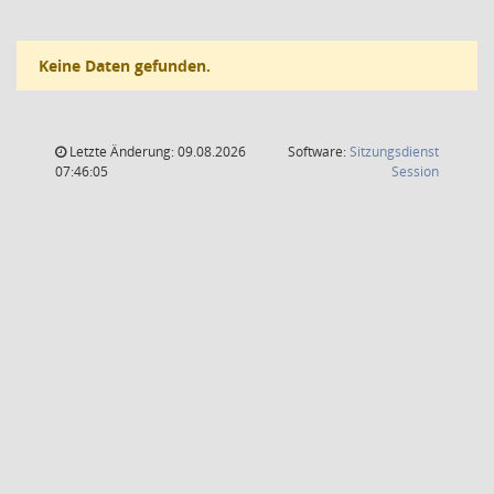
Keine Daten gefunden.
Letzte Änderung: 09.08.2026
Software:
Sitzungsdienst
(Wird in
07:46:05
Session