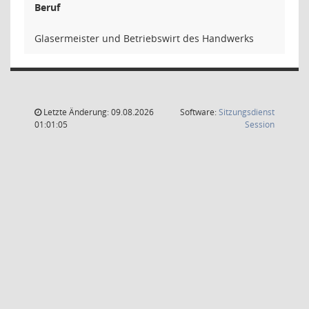
Beruf
Glasermeister und Betriebswirt des Handwerks
Letzte Änderung: 09.08.2026
Software:
Sitzungsdienst
(Wird in
01:01:05
Session