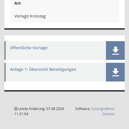
Art
Vorlage Kreistag
öffentliche Vorlage
Anlage 1: Übersicht Beteiligungen
Letzte Änderung: 07.08.2026
Software:
Sitzungsdienst
(Wird in
11:31:04
Session