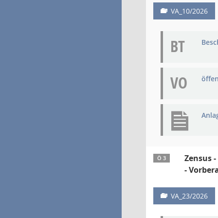
VA_10/2026
BT
Besc
VO
öffe
Anla
Zensus -
Ö 3
- Vorber
VA_23/2026