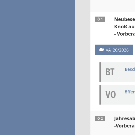
Neubeset
Ö 1
Knoß aus
- Vorber
VA_20/2026
BT
Besc
VO
öffe
Jahresab
Ö 2
-Vorbera