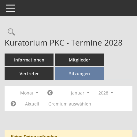
Toggle navigation
Kuratorium PKC - Termine 2028
Informationen
Mitglieder
Vertreter
Sitzungen
Monat
Januar
2028
Aktuell
Gremium auswählen
Keine Daten gefunden.