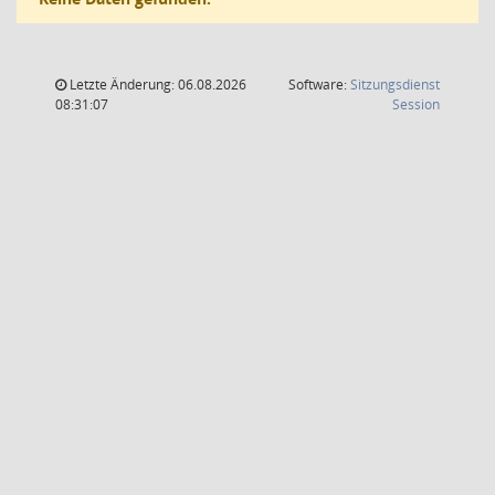
Letzte Änderung: 06.08.2026
Software:
Sitzungsdienst
(Wird in
08:31:07
Session