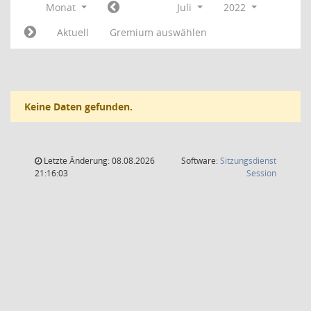
Monat
Juli
2022
Aktuell
Gremium auswählen
Keine Daten gefunden.
Letzte Änderung: 08.08.2026
Software:
Sitzungsdienst
(Wird in
21:16:03
Session