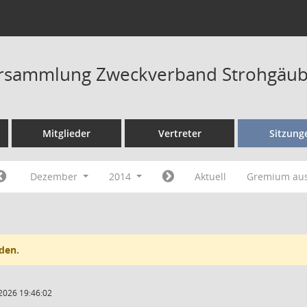
rsammlung Zweckverband Strohgäub
Mitglieder
Vertreter
Sitzung
Dezember
2014
Aktuell
Gremium au
den.
2026 19:46:02