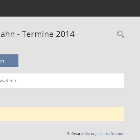
ahn - Termine 2014
en
swählen
(Wird in
Software:
Sitzungsdienst
Session