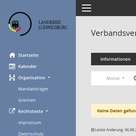
Toggle navigation
Verbandsve
Startseite
Informationen
Kalender
Organisation
Monat
Mandatsträger
Gremien
Keine Daten gefun
Rechtstexte
Impressum
Letzte Änderung: 06.08.
Datenschutz