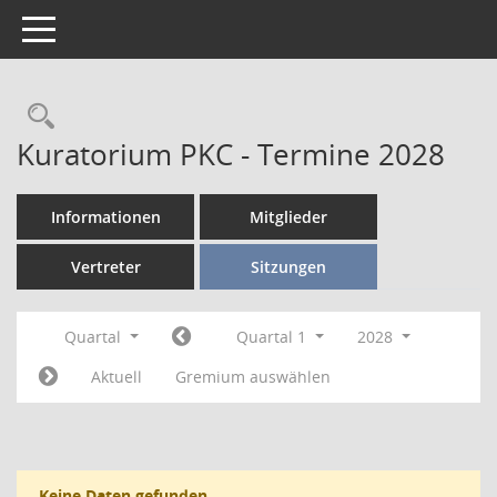
Toggle navigation
Kuratorium PKC - Termine 2028
Informationen
Mitglieder
Vertreter
Sitzungen
Quartal
Quartal 1
2028
Aktuell
Gremium auswählen
Keine Daten gefunden.