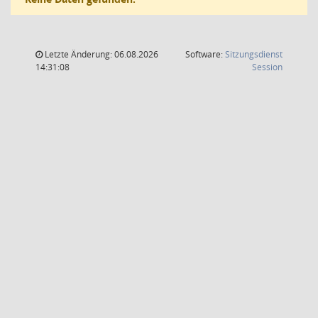
Letzte Änderung: 06.08.2026
Software:
Sitzungsdienst
(Wird in
14:31:08
Session