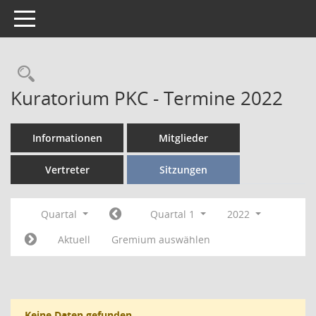
Toggle navigation
Kuratorium PKC - Termine 2022
Informationen
Mitglieder
Vertreter
Sitzungen
Quartal
Quartal 1
2022
Aktuell
Gremium auswählen
Keine Daten gefunden.