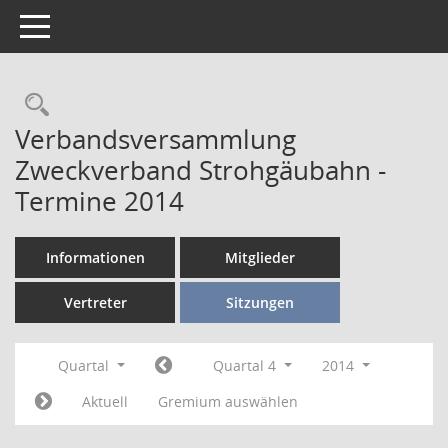
Toggle navigation
Verbandsversammlung
Zweckverband Strohgäubahn -
Termine 2014
Informationen
Mitglieder
Vertreter
Sitzungen
Quartal
Quartal 4
2014
Aktuell
Gremium auswählen