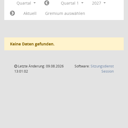
Quartal
Quartal 1
2027
Aktuell
Gremium auswählen
Keine Daten gefunden.
Letzte Änderung: 09.08.2026
Software:
Sitzungsdienst
(Wird in
13:01:02
Session