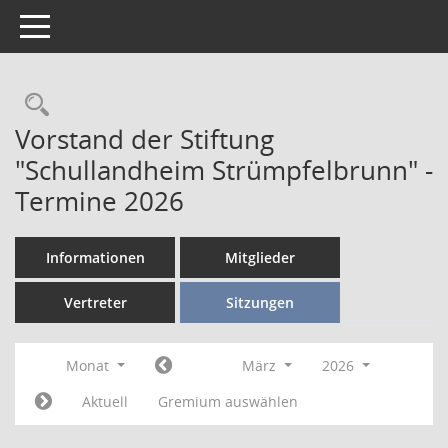
Toggle navigation
Vorstand der Stiftung
"Schullandheim Strümpfelbrunn" -
Termine 2026
Informationen
Mitglieder
Vertreter
Sitzungen
Monat
März
2026
Aktuell
Gremium auswählen