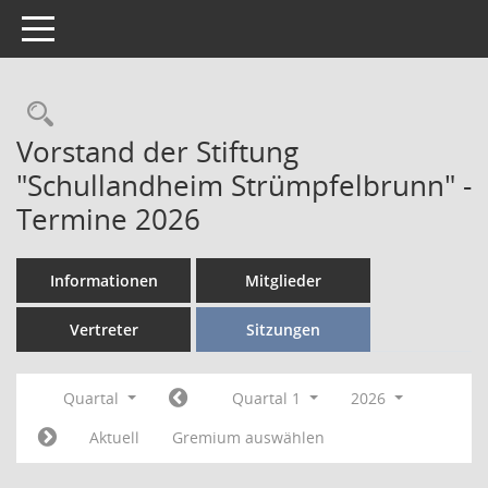
Toggle navigation
Vorstand der Stiftung
"Schullandheim Strümpfelbrunn" -
Termine 2026
Informationen
Mitglieder
Vertreter
Sitzungen
Quartal
Quartal 1
2026
Aktuell
Gremium auswählen