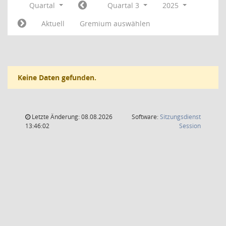
Quartal
Quartal 3
2025
Aktuell
Gremium auswählen
Keine Daten gefunden.
Letzte Änderung: 08.08.2026
Software:
Sitzungsdienst
(Wird in
13:46:02
Session