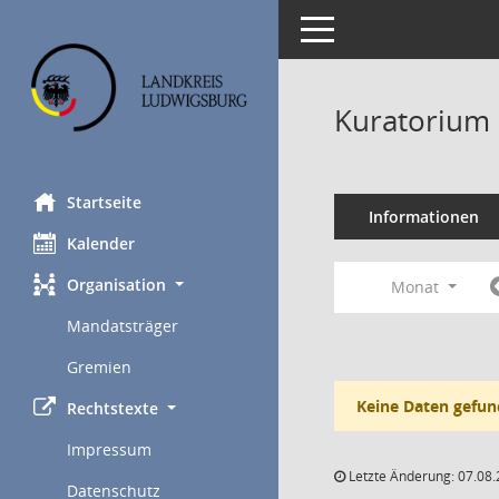
Toggle navigation
Kuratorium 
Startseite
Informationen
Kalender
Organisation
Monat
Mandatsträger
Gremien
Keine Daten gefun
Rechtstexte
Impressum
Letzte Änderung: 07.08.
Datenschutz