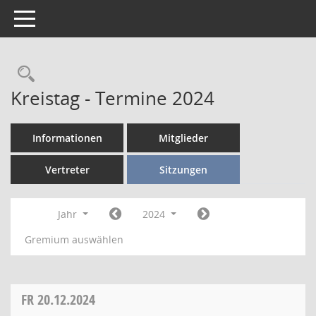
Toggle navigation
Kreistag - Termine 2024
Informationen
Mitglieder
Vertreter
Sitzungen
Jahr
2024
Gremium auswählen
FR
20.12.2024