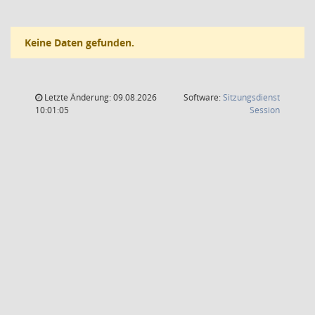
Keine Daten gefunden.
Letzte Änderung: 09.08.2026
Software:
Sitzungsdienst
(Wird in
10:01:05
Session