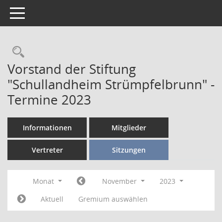
Toggle navigation
Vorstand der Stiftung
"Schullandheim Strümpfelbrunn" -
Termine 2023
Informationen
Mitglieder
Vertreter
Sitzungen
Monat
November
2023
Aktuell
Gremium auswählen