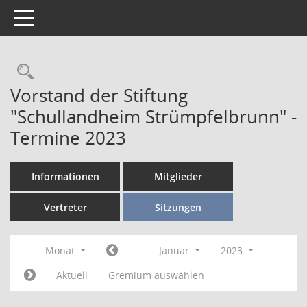
Toggle navigation
Vorstand der Stiftung
"Schullandheim Strümpfelbrunn" -
Termine 2023
Informationen
Mitglieder
Vertreter
Sitzungen
Monat
Januar
2023
Aktuell
Gremium auswählen