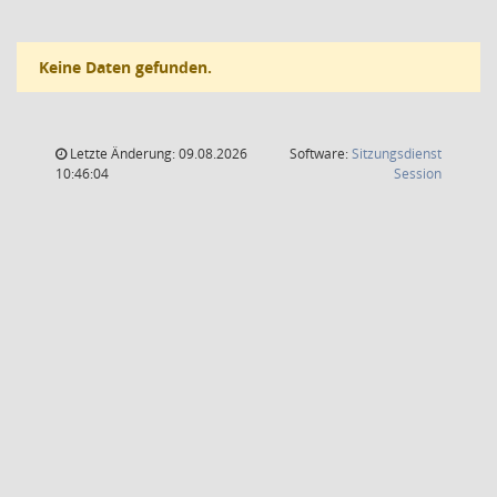
Keine Daten gefunden.
Letzte Änderung: 09.08.2026
Software:
Sitzungsdienst
(Wird in
10:46:04
Session