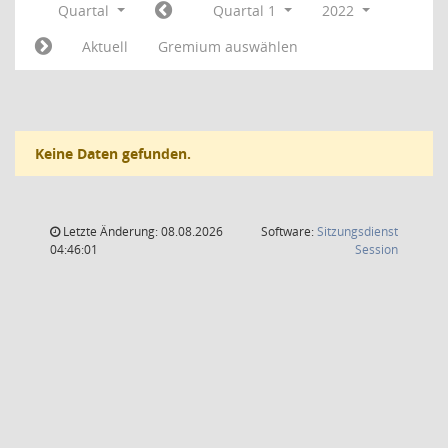
Quartal
Quartal 1
2022
Aktuell
Gremium auswählen
Keine Daten gefunden.
Letzte Änderung: 08.08.2026
Software:
Sitzungsdienst
(Wird in
04:46:01
Session