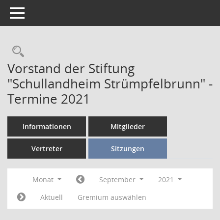
Toggle navigation
Vorstand der Stiftung
"Schullandheim Strümpfelbrunn" -
Termine 2021
Informationen
Mitglieder
Vertreter
Sitzungen
Monat
September
2021
Aktuell
Gremium auswählen