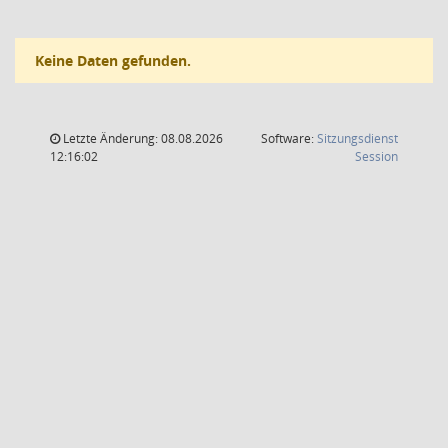
Keine Daten gefunden.
Letzte Änderung: 08.08.2026
Software:
Sitzungsdienst
(Wird in
12:16:02
Session