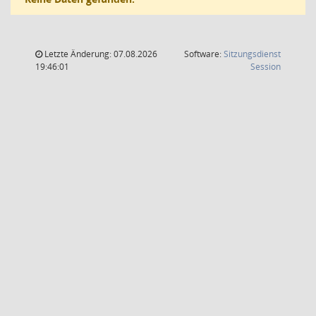
Letzte Änderung: 07.08.2026
Software:
Sitzungsdienst
(Wird in
19:46:01
Session