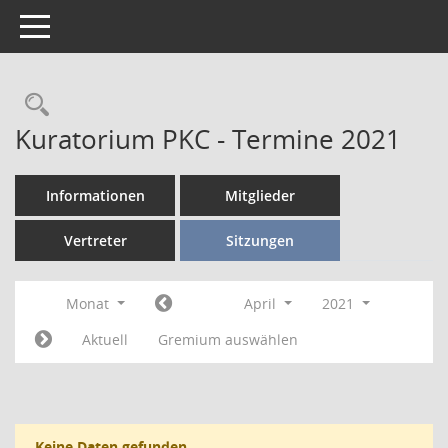
Toggle navigation
Kuratorium PKC - Termine 2021
Informationen
Mitglieder
Vertreter
Sitzungen
Monat
April
2021
Aktuell
Gremium auswählen
Keine Daten gefunden.