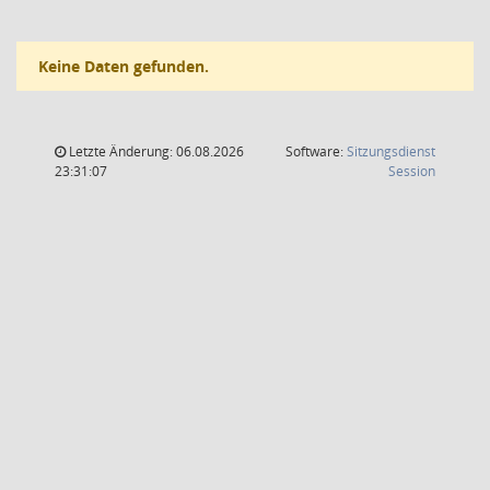
Keine Daten gefunden.
Letzte Änderung: 06.08.2026
Software:
Sitzungsdienst
(Wird in
23:31:07
Session