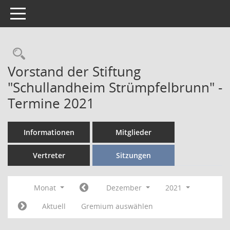
Toggle navigation
Vorstand der Stiftung
"Schullandheim Strümpfelbrunn" -
Termine 2021
Informationen
Mitglieder
Vertreter
Sitzungen
Monat
Dezember
2021
Aktuell
Gremium auswählen