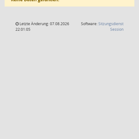
Letzte Änderung: 07.08.2026
Software:
Sitzungsdienst
(Wird in
22:01:05
Session