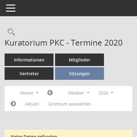
Toggle navigation
Kuratorium PKC - Termine 2020
Informationen
Mitglieder
Vertreter
Sitzungen
Monat
Oktober
2020
Aktuell
Gremium auswählen
Keine Daten gefunden.