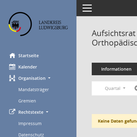
Toggle navigation
Aufsichtsra
Orthopädis
Startseite
Kalender
Informationen
Organisation
Quartal
Mandatsträger
Gremien
Rechtstexte
Keine Daten gefun
Impressum
Datenschutz