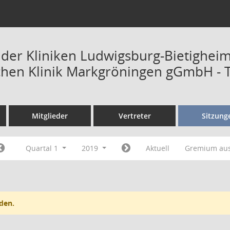
t der Kliniken Ludwigsburg-Bietighe
chen Klinik Markgröningen gGmbH - 
Mitglieder
Vertreter
Sitzung
Quartal 1
2019
Aktuell
Gremium au
den.