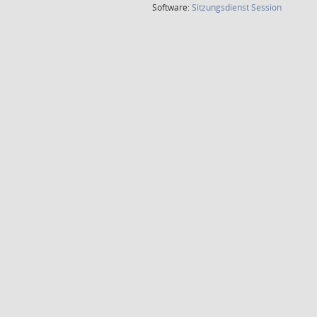
(Wird in
Software:
Sitzungsdienst
Session