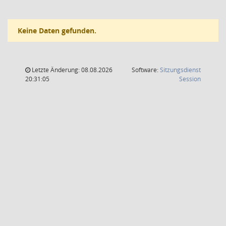
Keine Daten gefunden.
Letzte Änderung: 08.08.2026
Software:
Sitzungsdienst
(Wird in
20:31:05
Session