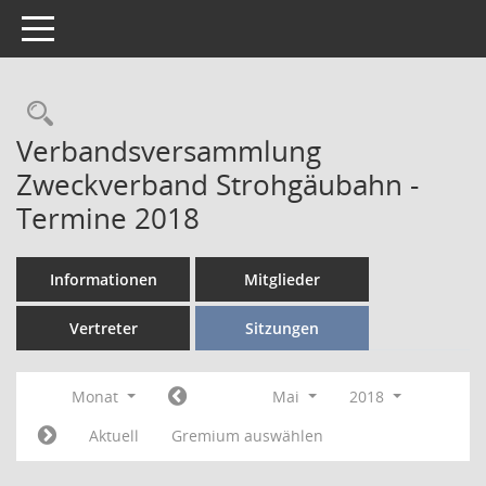
Toggle navigation
Verbandsversammlung
Zweckverband Strohgäubahn -
Termine 2018
Informationen
Mitglieder
Vertreter
Sitzungen
Monat
Mai
2018
Aktuell
Gremium auswählen