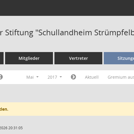
r Stiftung "Schullandheim Strümpfel
Mitglieder
Vertreter
Sitzung
Mai
2017
Aktuell
Gremium au
den.
2026 20:31:05