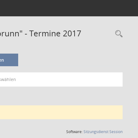
brunn" - Termine 2017
en
swählen
(Wird in
Software:
Sitzungsdienst
Session