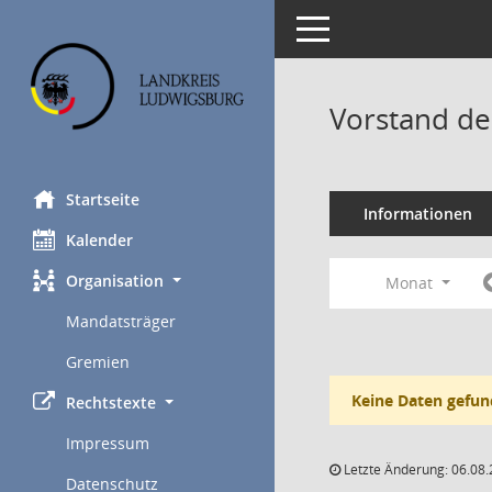
Toggle navigation
Vorstand de
Startseite
Informationen
Kalender
Organisation
Monat
Mandatsträger
Gremien
Keine Daten gefun
Rechtstexte
Impressum
Letzte Änderung: 06.08.
Datenschutz