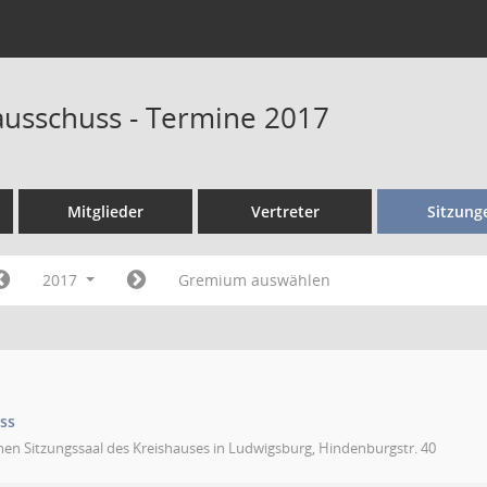
ausschuss - Termine 2017
Mitglieder
Vertreter
Sitzung
2017
Gremium auswählen
ss
nen Sitzungssaal des Kreishauses in Ludwigsburg, Hindenburgstr. 40