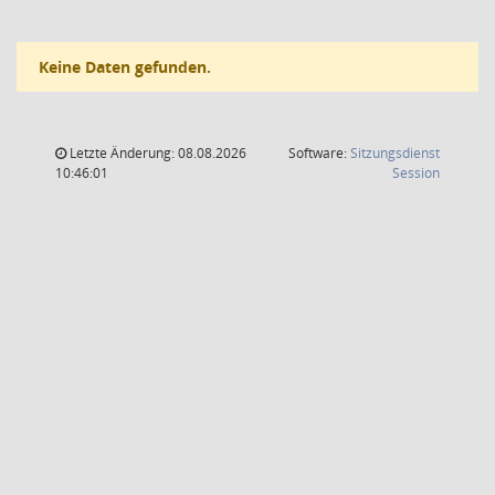
Keine Daten gefunden.
Letzte Änderung: 08.08.2026
Software:
Sitzungsdienst
(Wird in
10:46:01
Session