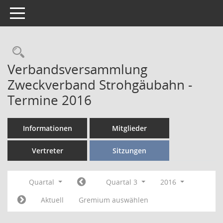
Toggle navigation
Verbandsversammlung
Zweckverband Strohgäubahn -
Termine 2016
Informationen
Mitglieder
Vertreter
Sitzungen
Quartal
Quartal 3
2016
Aktuell
Gremium auswählen