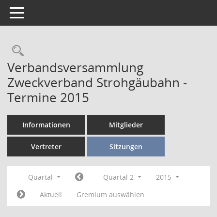
Toggle navigation
Verbandsversammlung
Zweckverband Strohgäubahn -
Termine 2015
Informationen
Mitglieder
Vertreter
Sitzungen
Quartal
Quartal 2
2015
Aktuell
Gremium auswählen