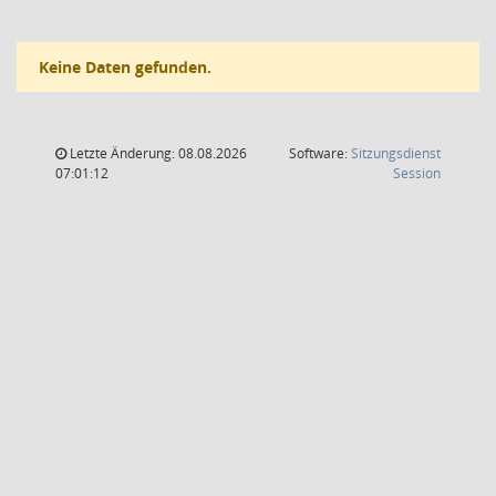
Keine Daten gefunden.
Letzte Änderung: 08.08.2026
Software:
Sitzungsdienst
(Wird in
07:01:12
Session