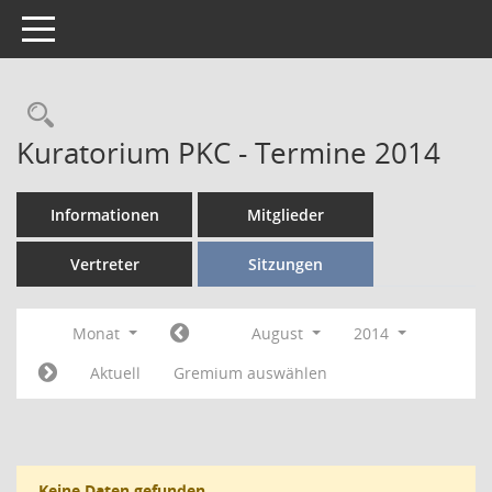
Toggle navigation
Kuratorium PKC - Termine 2014
Informationen
Mitglieder
Vertreter
Sitzungen
Monat
August
2014
Aktuell
Gremium auswählen
Keine Daten gefunden.