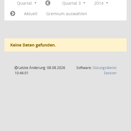
Quartal
Quartal 3
2014
Aktuell
Gremium auswählen
Keine Daten gefunden.
Letzte Änderung: 08.08.2026
Software:
Sitzungsdienst
(Wird in
10:46:01
Session