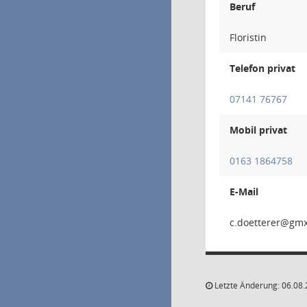
Beruf
Floristin
Telefon privat
07141 76767
Mobil privat
0163 1864758
E-Mail
reret
Letzte Änderung: 06.08.