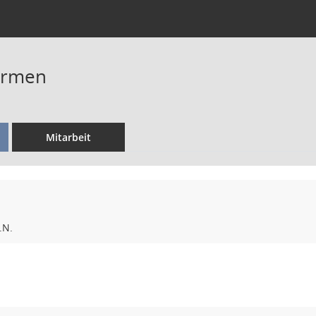
armen
Mitarbeit
.N.