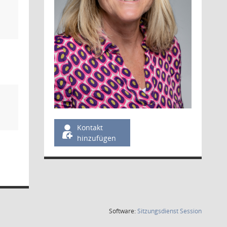
Kontakt
hinzufügen
(Wird in
Software:
Sitzungsdienst
Session