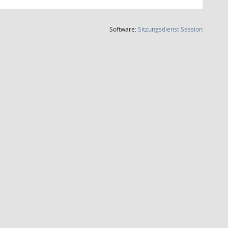
(Wird in
Software:
Sitzungsdienst
Session