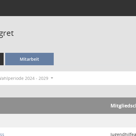
gret
Mitarbeit
ahlperiode 2024 - 2029
Mitgliedsc
ss
Jugendhilfe